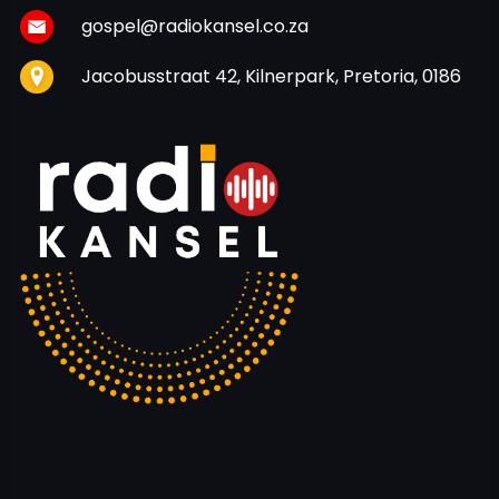
gospel@radiokansel.co.za
Jacobusstraat 42, Kilnerpark, Pretoria, 0186