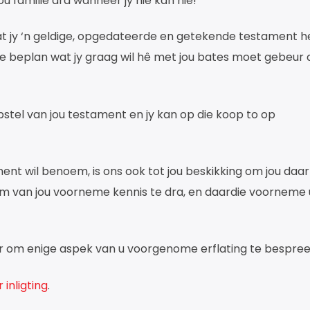
u familie dra wanneer jy nie kan nie!
dat jy ‘n geldige, opgedateerde en getekende testament he
 te beplan wat jy graag wil hê met jou bates moet gebeur 
pstel van jou testament en jy kan op die koop to op
ament wil benoem, is ons ook tot jou beskikking om jou da
 om van jou voorneme kennis te dra, en daardie voorneme 
ar om enige aspek van u voorgenome erflating te bespree
 inligting
.