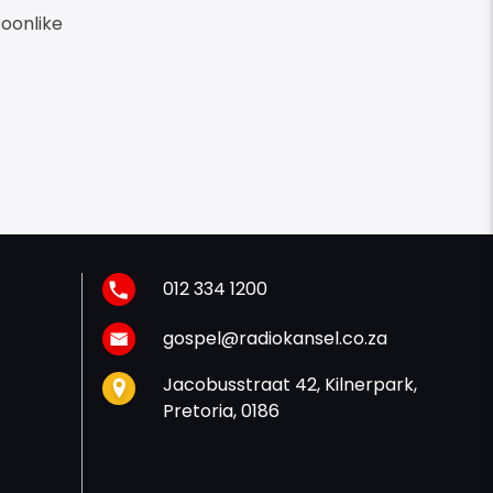
soonlike
012 334 1200
gospel@radiokansel.co.za
Jacobusstraat 42, Kilnerpark,
Pretoria, 0186