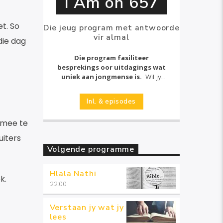
I Am on 657
t. So
Die jeug program met antwoorde
vir almal
die dag
Die program fasiliteer
besprekings oor uitdagings wat
uniek aan jongmense is.
Wil jy
graag die program borg? Kontak
asseblief
Inl. & episodes
gospel@radiokansel.co.za
.
armee te
uiters
Volgende programme
Hlala Nathi
k.
22:00
Verstaan jy wat jy
lees