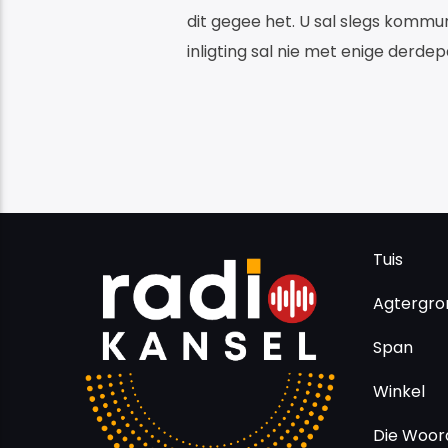
dit gegee het. U sal slegs kommu
inligting sal nie met enige derde
Tuis
Agtergro
Span
Winkel
Die Woor