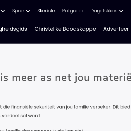
Span
Skedule
Potgooie
Dagstukkies
gheidsgids
Christelike Boodskappe
Adverteer
is meer as net jou materi
die finansiële sekuriteit van jou familie verseker. Dit bied 
 verdeel sal word.