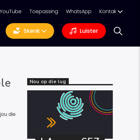
YouTube
Toepassing
WhatsApp
Kontak
Skenk
Luister
ële
Nou op die lug
jou die