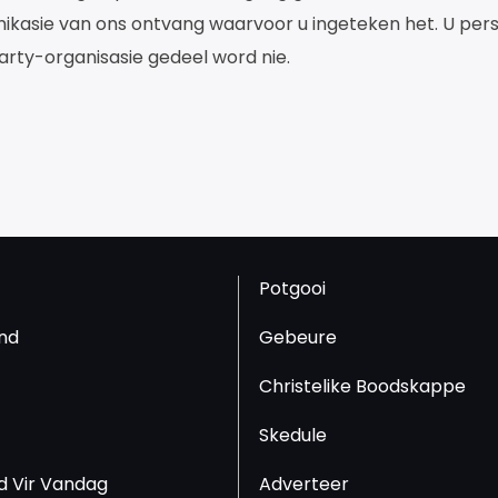
nikasie van ons ontvang waarvoor u ingeteken het. U per
party-organisasie gedeel word nie.
Potgooi
nd
Gebeure
Christelike Boodskappe
Skedule
d Vir Vandag
Adverteer