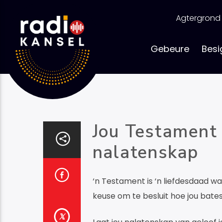
Skip
to
Agtergrond
content
Gebeure
Besi
Jou Testament 
nalatenskap
‘n Testament is ‘n liefdesdaad wat 
keuse om te besluit hoe jou bates