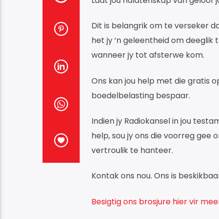
Laat jou nalatenskap van geloof jo
Dit is belangrik om te verseker 
het jy ‘n geleentheid om deeglik
wanneer jy tot afsterwe kom.
Ons kan jou help met die gratis o
boedelbelasting bespaar.
Indien jy Radiokansel in jou test
help, sou jy ons die voorreg gee
vertroulik te hanteer.
Kontak ons nou. Ons is beskikba
Besigtig ons brosjure hier vir meer