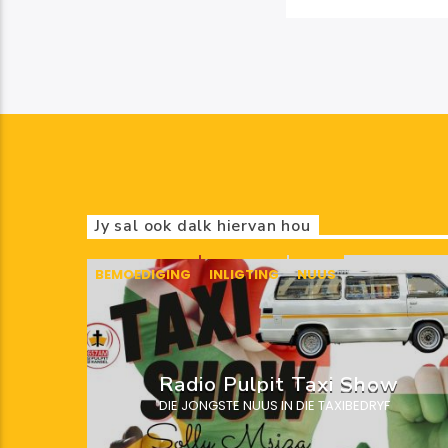
Jy sal ook dalk hiervan hou
BEMOEDIGING
INLIGTING
NUUS
Radio Pulpit Taxi Show
DIE JONGSTE NUUS IN DIE TAXIBEDRYF