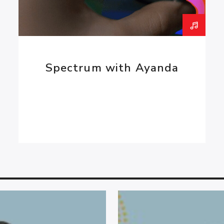
Christen regskenner 
fokus op gesprekke 
neem. Ons hoor ook g
kerk gebeur. Op Fam
Spectrum with Ayanda
luisteraars te bemag
Behalwe jou normale 
musiek en vermaak b
Radiokansel 657AM. 
jy dit in ons
potgooi a