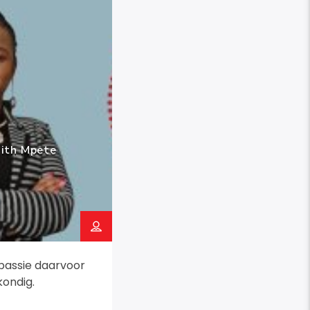
ith Mpete
 passie daarvoor
kondig.