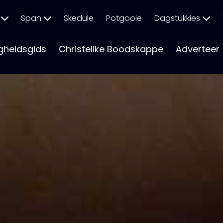
Span
Skedule
Potgooie
Dagstukkies
gheidsgids
Christelike Boodskappe
Adverteer