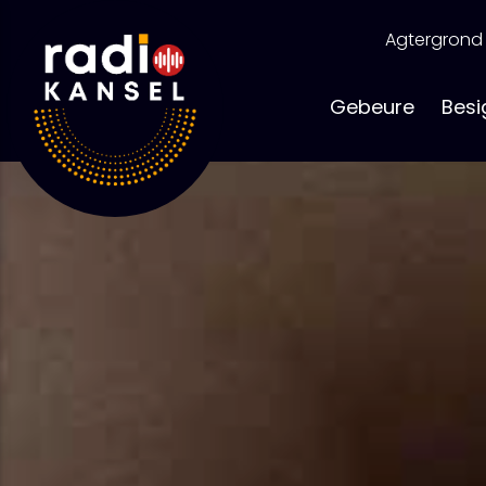
Skip
to
Agtergrond
content
Gebeure
Besi