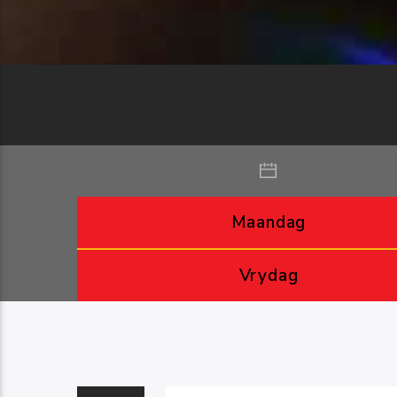
Maandag
Vrydag