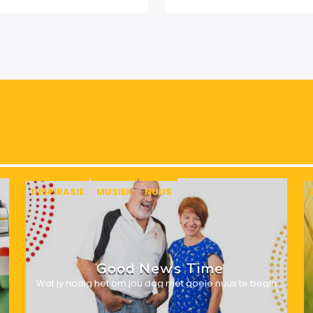
INSPIRASIE
MUSIEK
NUUS
Good News Time
Wat jy nodig het om jou dag met goeie nuus te begin