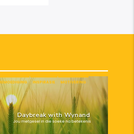
BEMOEDIGING
INSPIRASIE
MOTIVERING
Daybreak with Wynand
Jou metgesel in die soeke na betekenis