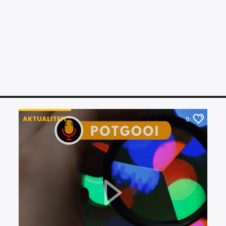
werklike en huidige 
gesprekke wat gewoo
aan en deel hul men
program sluit in die 
Uitvoerende hoofde
vakbondverteenwoord
van Kerke. Regs- e
gereeld die program
AKTUALITEIT
0
Spectrum
het ten d
bymekaar te bring. 
‘n impak en invloed 
Op
Ultimate Motivat
oor gesondheidskwes