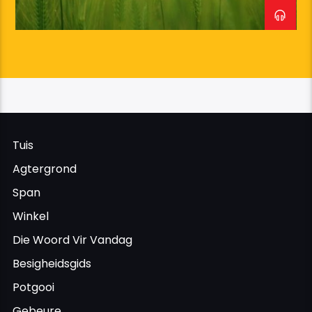
aanlyn.
As jy ‘n program gemis het kan jy dit vind by
Goeie Nuus Tyd se potgooi afdeling
.
Tuis
Agtergrond
Span
Winkel
Die Woord Vir Vandag
Besigheidsgids
Potgooi
Gebeure