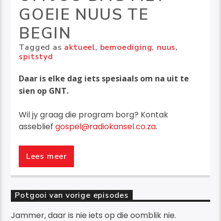
GOEIE NUUS TE
BEGIN
Tagged as
aktueel
,
bemoediging
,
nuus
,
spitstyd
Daar is elke dag iets spesiaals om na uit te
sien op GNT.
Wil jy graag die program borg? Kontak
asseblief
gospel@radiokansel.co.za
.
Begin jou dag
met
Wynand
en
Janine
tydens
Goeie Nuus
Lees meer
Tyd
(GNT) op Radiokansel.
Die program bied alles wat jy nodig het om jou
Potgooi van vorige episodes
dag met Goeie Nuus te begin!
Goeie Nuus Tyd Radiokansel
Jammer, daar is nie iets op die oomblik nie.